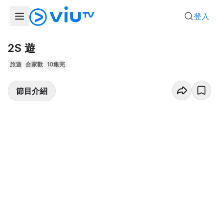
登入
2S 遊
旅遊
合家歡
10集完
節目介紹