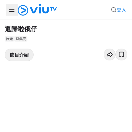
登入
返歸啦俄仔
旅遊
13集完
節目介紹