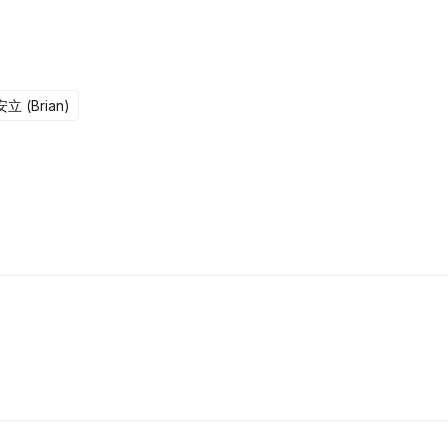
任四子的熱血「綜藝指導」，送上最無私的提點！
立 (Brian)