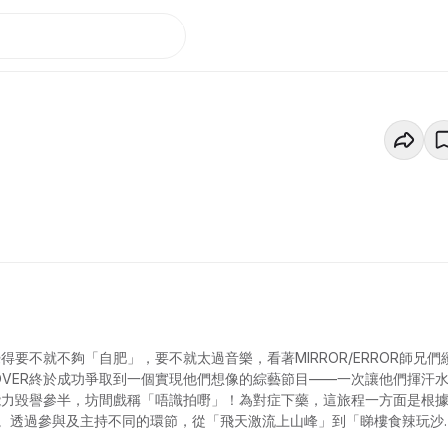
要不就不夠「自肥」，要不就太過音樂，看著MIRROR/ERROR師兄們
VER終於成功爭取到一個實現他們想像的綜藝節目——一次讓他們揮汗
能力毀譽參半，坊間戲稱「唔識拍嘢」！為對症下藥，這旅程一方面是根
。透過參與及主持不同的環節，從「飛天激流上山峰」到「睇樓食辣玩沙
隙的同時，也不錯過任何展現ROVER「速度」與「激情」的機會！學