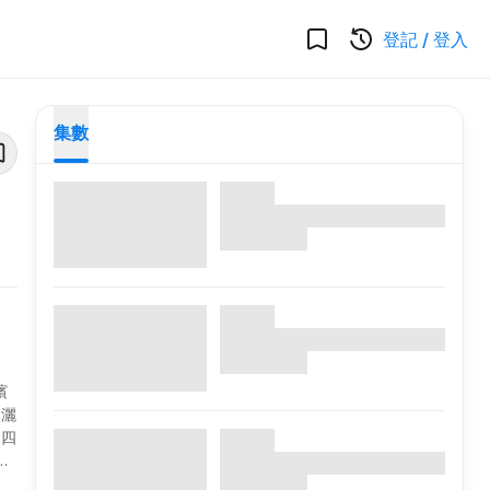
登記
/
登入
集數
繽
水灑
據四
藝最