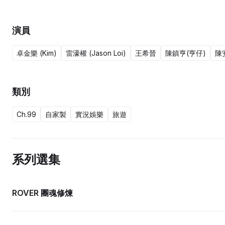
怕無師無對手，所以「綜藝老鳥」陳仔（陳安立）亦會隨團出發，擔
演員
卓金樂 (Kim)
雷濠權 (Jason Loi)
王希晉
陳鎮亨(亨仔)
陳安
類別
Ch.99
自家製
實況娛樂
旅遊
系列選集
15集完
ROVER 團魂修煉