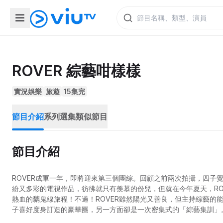
ROVER 綜藝咁樣樣
實況娛樂
旅遊
15集完
節目介紹
系列選集
類似節目
節目介紹
ROVER成軍一年，即將迎來第三個團綜。回顧之前兩次拍攝，四子覺得
紛又多彩的電視作品，彷彿就只有羨慕的份兒，但就在今年夏天，RO
熱血的黐鬼線旅程！不過！ROVER雖然陽光又善良，但主持綜藝的
子喜好度身訂造的豪華團，另一方面卻是一次密集式的「綜藝集訓」
蟲」，他們會邊拍邊學種種的「表演」技巧，在尋找「偷雞渣流灘」空