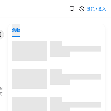
登記
/
登入
集數
創
而