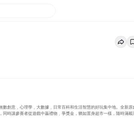
無數創意﹑心理學﹑大數據﹑日常百科和生活智慧的好玩集中地。全新原
，同時讓參賽者從遊戲中贏禮物﹑爭獎金，猶如置身超市一樣，隨時滿載