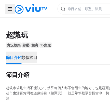
超識玩
實況娛樂
綜藝
競賽
15集完
節目介紹
類似節目
節目介紹
超級市場是生活不能缺少﹑幾乎每個人都不會陌生的地方，也是蘊藏
超市生活百貨問答遊戲節目《超識玩》，就是帶領觀眾發掘當中一切
歸！