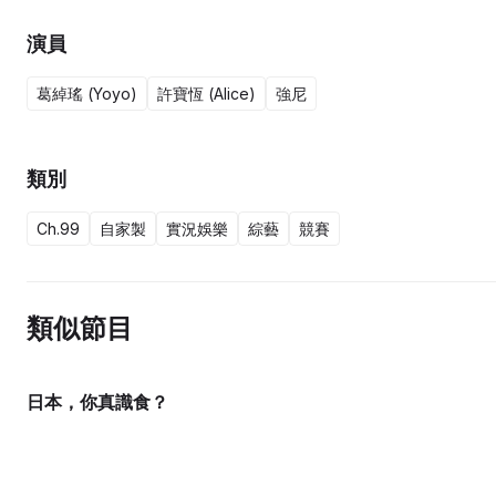
演員
葛綽瑤 (Yoyo)
許寶恆 (Alice)
強尼
類別
Ch.99
自家製
實況娛樂
綜藝
競賽
類似節目
日本，你真識食？