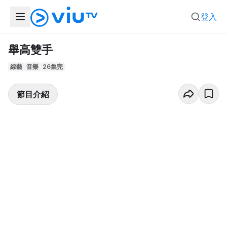
登入
舉高雙手
綜藝
音樂
26集完
節目介紹