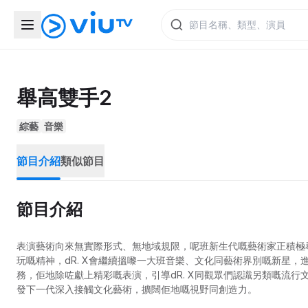
舉高雙手2
綜藝
音樂
節目介紹
類似節目
節目介紹
表演藝術向來無實際形式、無地域規限，呢班新生代嘅藝術家正積極
玩嘅精神，dR. X會繼續搵嚟一大班音樂、文化同藝術界別嘅新星
務，佢地除咗獻上精彩嘅表演，引導dR. X同觀眾們認識另類嘅流
發下一代深入接觸文化藝術，擴闊佢地嘅視野同創造力。