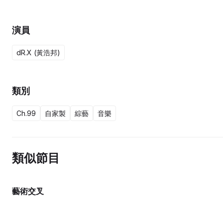
演員
dR.X (黃浩邦)
類別
Ch.99
自家製
綜藝
音樂
類似節目
藝術交叉