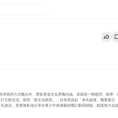
尋求唔同方式嘅合作，豐富香港文化界嘅內涵。承接第一輯敢問、敢學、
，進行互動交流。呢班「新文化精英」，目前肩負起「承先啟後」嘅重要任
行文化資訊，更會無私地分享向青少年推廣藝術嘅計劃同經驗，點樣致力去