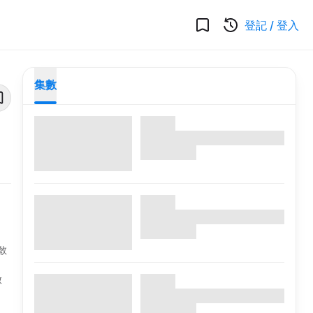
登記
/
登入
集數
敢
啟