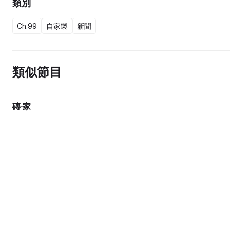
類別
Ch.99
自家製
新聞
類似節目
磚‧家