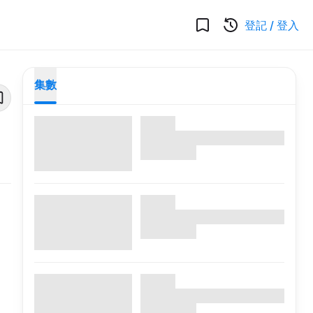
登記
/
登入
集數