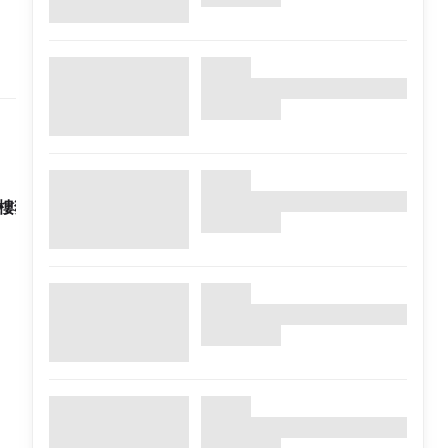
樓狂想#曲