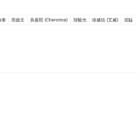
啟泰
田啟文
吳嘉熙 (Cheronna)
陸駿光
徐威信 (艾威)
泥鯭
20集