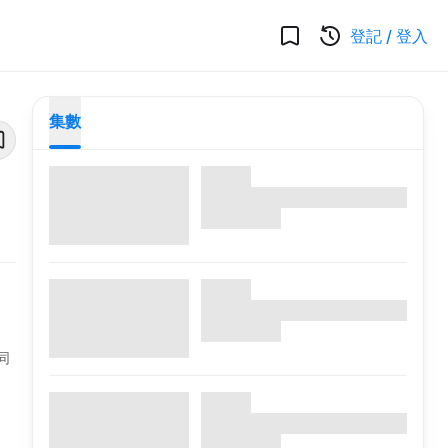
登記
/
登入
集數
同