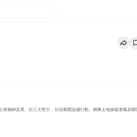
引來鄉紳及黑、白三大勢力，分頭展開追捕行動。鄉事土地操縱者鳳叔聯