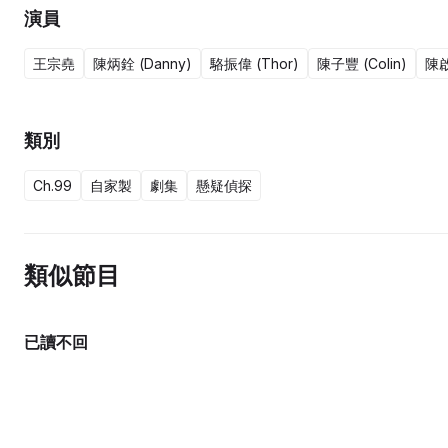
演員
王宗堯
陳炳銓 (Danny)
駱振偉 (Thor)
陳子豐 (Colin)
陳
類別
Ch.99
自家製
劇集
懸疑偵探
類似節目
已讀不回