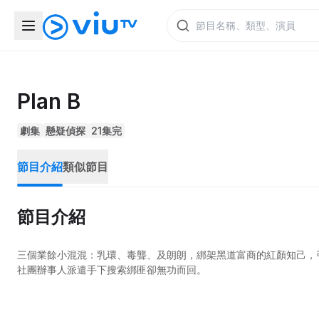
Plan B
劇集
懸疑偵探
21集完
節目介紹
類似節目
節目介紹
三個業餘小混混：乳環、毒聾、及朗朗，綁架黑道富商的紅顏知己，
社團辦事人派遣手下搜索綁匪卻無功而回。