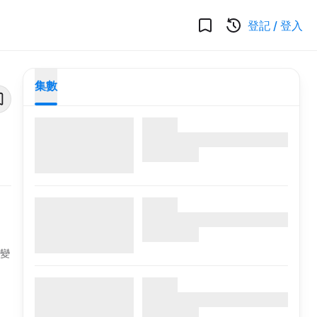
登記
/
登入
集數
將變