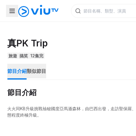
真PK Trip
旅遊
搞笑
12集完
節目介紹
類似節目
節目介紹
火火同KB升級挑戰䄂秘國度亞馬遜森林，由巴西出發，走訪聖保羅
態程度終極升級。