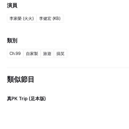
演員
李家榮 (火火)
李健宏 (KB)
類別
Ch.99
自家製
旅遊
搞笑
類似節目
真PK Trip (足本版)