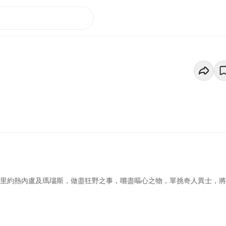
、里約熱內盧及瑪瑙斯，做盡狂野之事，嚐盡嘔心之物，單挑奇人異士，