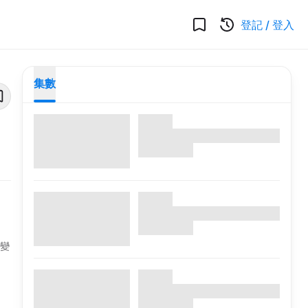
登記
/
登入
集數
將變