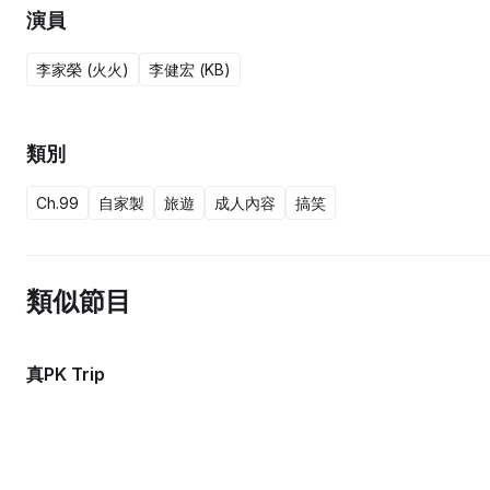
演員
李家榮 (火火)
李健宏 (KB)
類別
Ch.99
自家製
旅遊
成人內容
搞笑
類似節目
真PK Trip