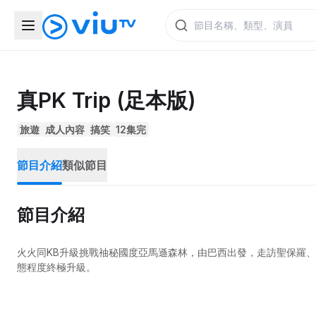
真PK Trip (足本版)
旅遊
成人內容
搞笑
12集完
節目介紹
類似節目
節目介紹
火火同KB升級挑戰䄂秘國度亞馬遜森林，由巴西出發，走訪聖保羅
態程度終極升級。