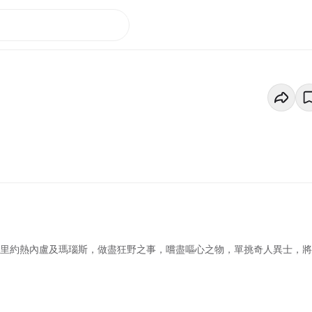
、里約熱內盧及瑪瑙斯，做盡狂野之事，嚐盡嘔心之物，單挑奇人異士，