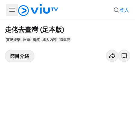
登入
走佬去臺灣 (足本版)
實況娛樂
旅遊
搞笑
成人內容
13集完
節目介紹