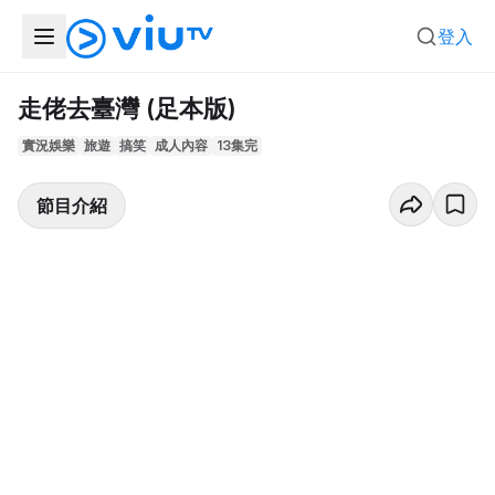
登入
走佬去臺灣 (足本版)
實況娛樂
旅遊
搞笑
成人內容
13集完
節目介紹