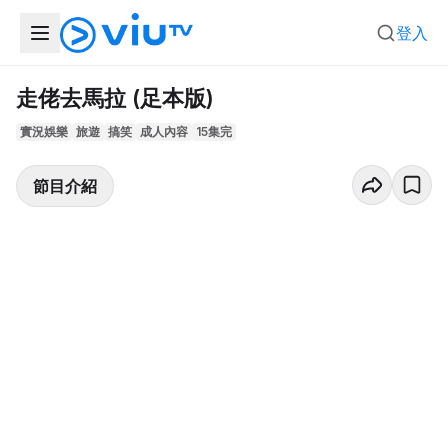
登入
走佬去馬拉 (足本版)
實況娛樂
旅遊
搞笑
成人內容
15集完
節目介紹