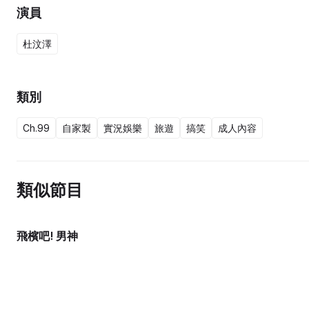
演員
杜汶澤
類別
Ch.99
自家製
實況娛樂
旅遊
搞笑
成人內容
類似節目
飛檳吧! 男神