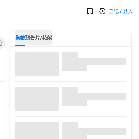
登記
/
登入
集數
預告片/花絮