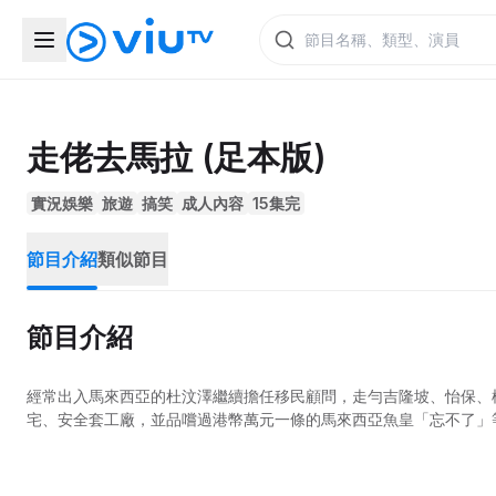
走佬去馬拉 (足本版)
實況娛樂
旅遊
搞笑
成人內容
15集完
節目介紹
類似節目
節目介紹
經常出入馬來西亞的杜汶澤繼續擔任移民顧問，走勻吉隆坡、怡保、
宅、安全套工廠，並品嚐過港幣萬元一條的馬來西亞魚皇「忘不了」