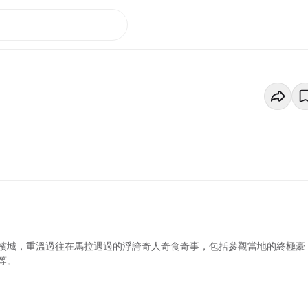
檳城，重溫過往在馬拉遇過的浮誇奇人奇食奇事，包括參觀當地的終極豪
等。