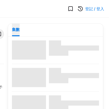
登記
/
登入
集數
予