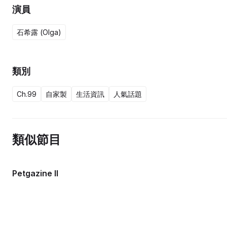
演員
石希露 (Olga)
類別
Ch.99
自家製
生活資訊
人氣話題
類似節目
Petgazine II