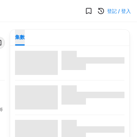
登記
/
登入
集數
等