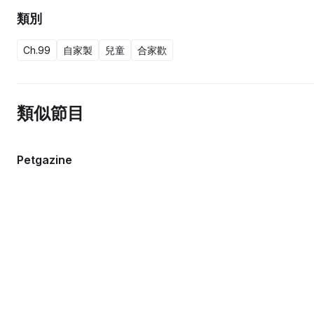
類別
Ch.99
自家製
兒童
合家歡
類似節目
Petgazine