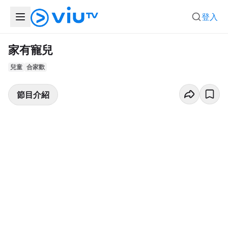
登入
家有寵兒
兒童
合家歡
節目介紹