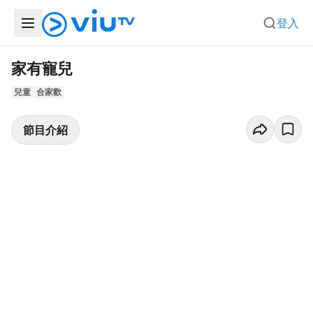
登入
家有寵兒
兒童
合家歡
節目介紹