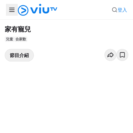
登入
家有寵兒
兒童
合家歡
節目介紹