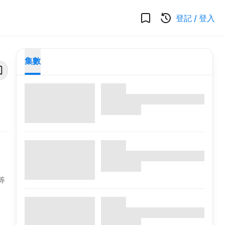
登記
/
登入
集數
等