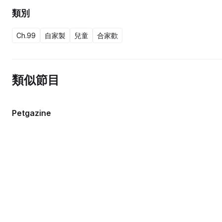
類別
Ch.99
自家製
兒童
合家歡
類似節目
Petgazine