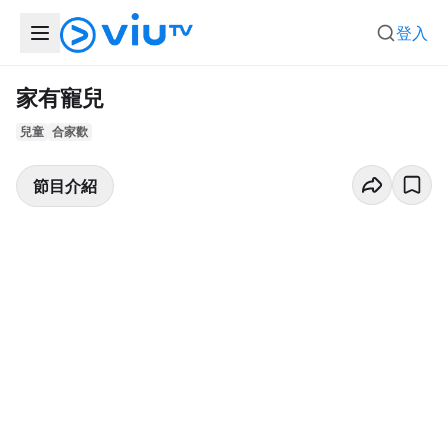
登入
家有寵兒
兒童
合家歡
節目介紹