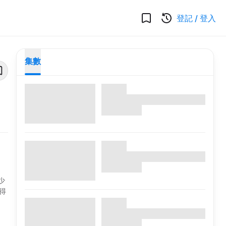
登記
/
登入
集數
少
得