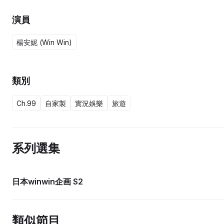
演員
楊安妮 (Win Win)
類別
Ch.99
自家製
實況娛樂
旅遊
系列選集
15集完
日本winwin企画 S2
類似節目