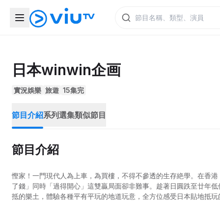
日本winwin企画
實況娛樂
旅遊
15集完
節目介紹
系列選集
類似節目
節目介紹
慳家！一門現代人為上車，為買樓，不得不參透的生存絶學。在香港
了錢」同時「過得開心」這雙贏局面卻非難事。趁著日圓跌至廿年低位，
抵的樂土，體驗各種平有平玩的地道玩意，全方位感受日本貼地抵玩