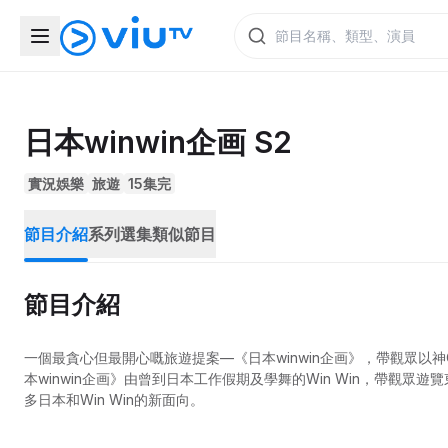
日本winwin企画 S2
實況娛樂
旅遊
15集完
節目介紹
系列選集
類似節目
節目介紹
一個最貪心但最開心嘅旅遊提案—《日本winwin企画》，帶觀眾
本winwin企画》由曾到日本工作假期及學舞的Win Win，帶觀
多日本和Win Win的新面向。