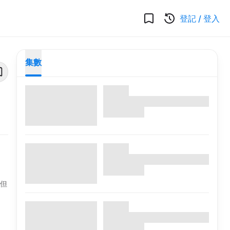
登記
/
登入
集數
不但