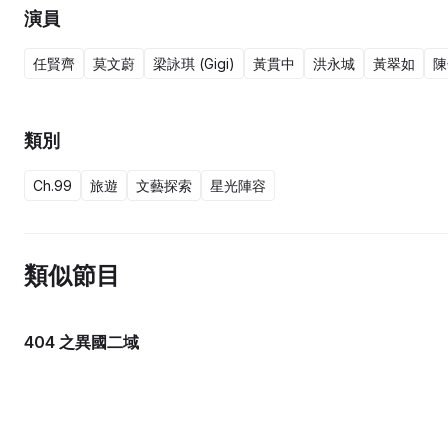
演員
任賢齊
莫文蔚
梁詠琪 (Gigi)
黃貫中
洪永城
黃翠如
陳
類別
Ch.99
旅遊
文藝探索
星光陣容
類似節目
404 之異國二域