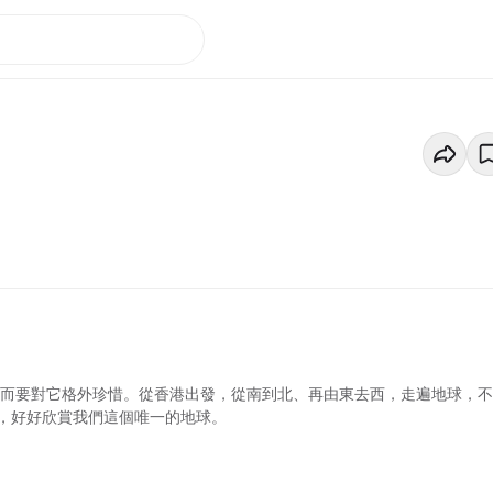
故而要對它格外珍惜。從香港出發，從南到北、再由東去西，走遍地球，
，好好欣賞我們這個唯一的地球。