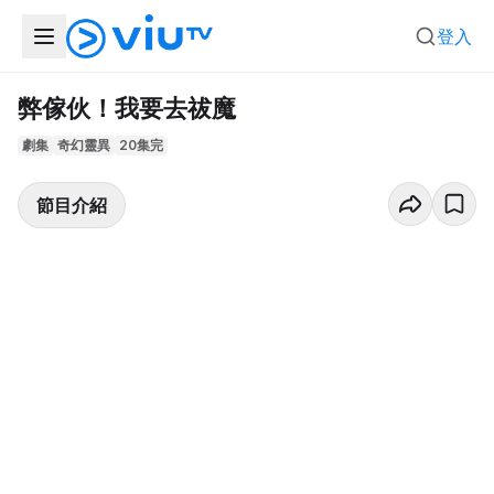
登入
弊傢伙！我要去祓魔
劇集
奇幻靈異
20集完
節目介紹