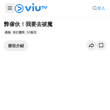
登入
弊傢伙！我要去祓魔
劇集
奇幻靈異
20集完
節目介紹