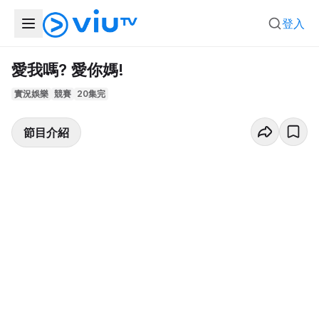
登入
愛我嗎? 愛你媽!
實況娛樂
競賽
20集完
節目介紹