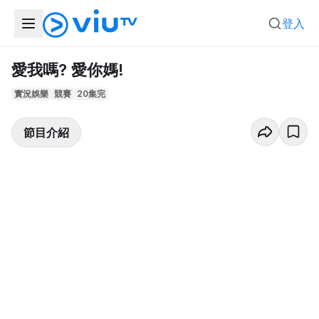
登入
愛我嗎? 愛你媽!
實況娛樂
競賽
20集完
節目介紹