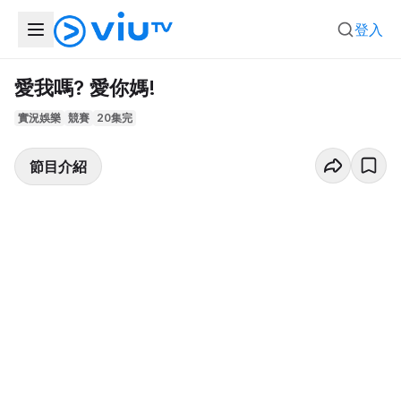
登入
愛我嗎? 愛你媽!
實況娛樂
競賽
20集完
節目介紹