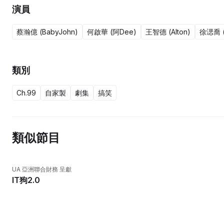
演員
蔡瀚億 (BabyJohn)
何啟華 (阿Dee)
王智德 (Alton)
徐㴓喬 (
類別
Ch.99
自家製
劇集
搞笑
類似節目
UA 亞洲聯合財務 呈獻
IT狗2.0