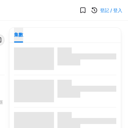
登記
/
登入
集數
巨