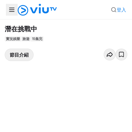
登入
潛在挑戰中
實況娛樂
旅遊
15集完
節目介紹