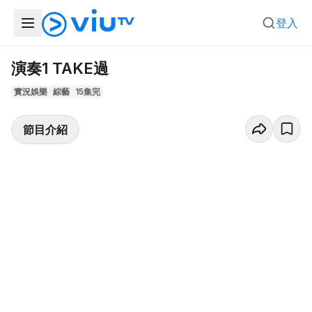
登入
演奏1 TAKE過
實況娛樂
綜藝
15集完
節目介紹