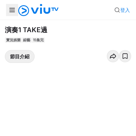
登入
演奏1 TAKE過
實況娛樂
綜藝
15集完
節目介紹