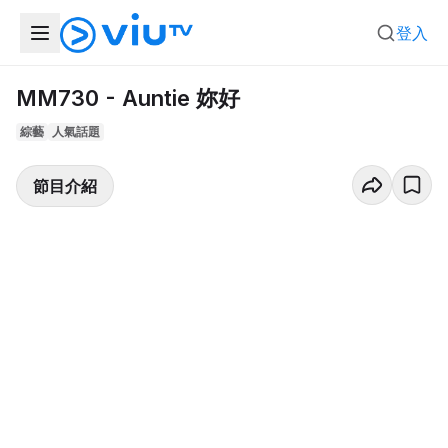
登入
MM730 - Auntie 妳好
綜藝
人氣話題
節目介紹