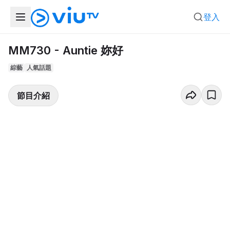
登入
MM730 - Auntie 妳好
綜藝
人氣話題
節目介紹