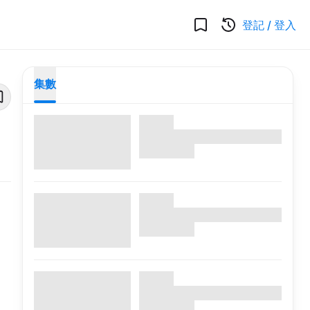
登記
/
登入
集數