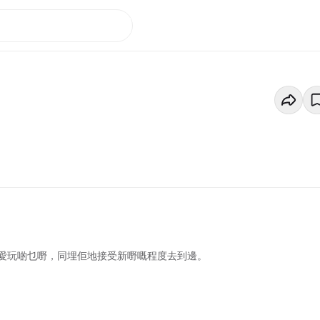
愛玩啲乜嘢，同埋佢地接受新嘢嘅程度去到邊。