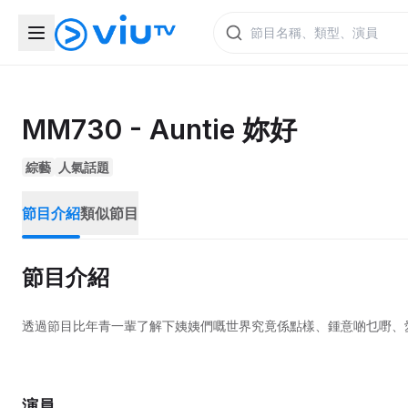
MM730 - Auntie 妳好
綜藝
人氣話題
節目介紹
類似節目
節目介紹
透過節目比年青一輩了解下姨姨們嘅世界究竟係點樣、鍾意啲乜嘢、
演員