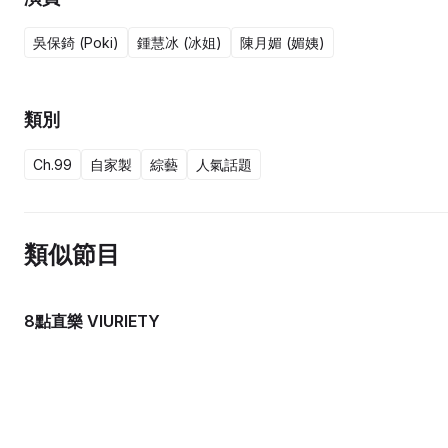
吳保錡 (Poki)
鍾慧冰 (冰姐)
陳月媚 (媚姨)
類別
Ch.99
自家製
綜藝
人氣話題
類似節目
8點直樂 VIURIETY