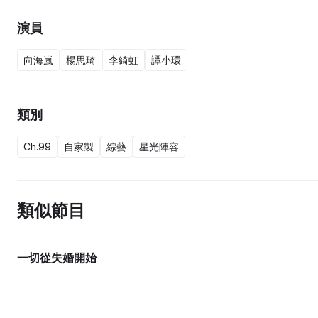
演員
向海嵐
楊思琦
李綺虹
譚小環
類別
Ch.99
自家製
綜藝
星光陣容
類似節目
一切從失婚開始