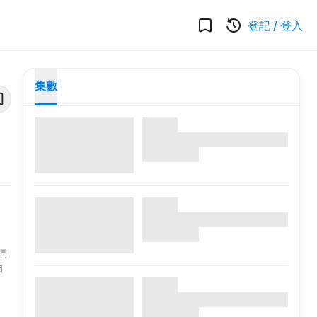
登記
/
登入
集數
們
自