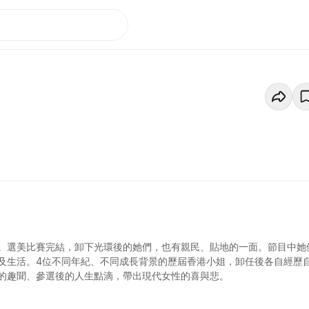
。選美比賽完結，卸下光環後的她們，也有親民、貼地的一面。節目中她
及生活。4位不同年紀、不同成長背景的歷屆香港小姐，卸任後各自經歷
的趣聞、參選後的人生點滴，帶出現代女性的喜與悲。