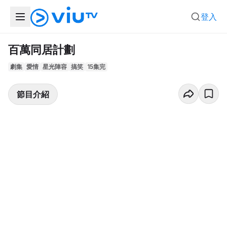
登入
百萬同居計劃
劇集
愛情
星光陣容
搞笑
15集完
節目介紹