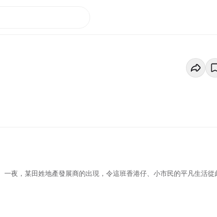
演。一夜，某田姓地產發展商的出現，令這班香港仔、小市民的平凡生活從