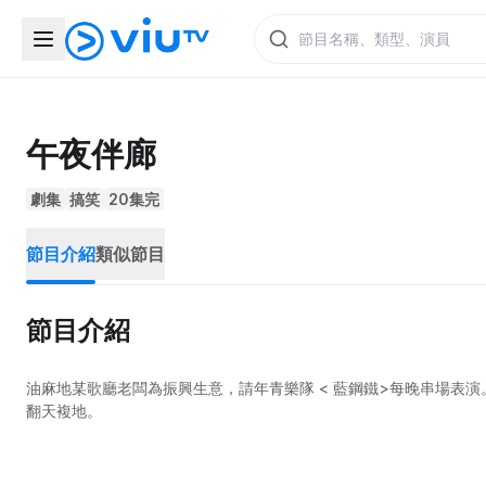
午夜伴廊
劇集
搞笑
20集完
節目介紹
類似節目
節目介紹
油麻地某歌廳老闆為振興生意，請年青樂隊 < 藍鋼鐵>每晚串場表
翻天複地。