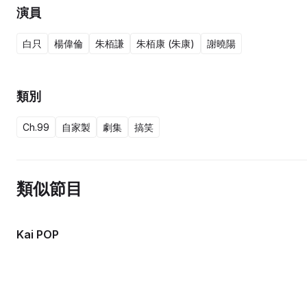
演員
白只
楊偉倫
朱栢謙
朱栢康 (朱康)
謝曉陽
類別
Ch.99
自家製
劇集
搞笑
類似節目
Kai POP