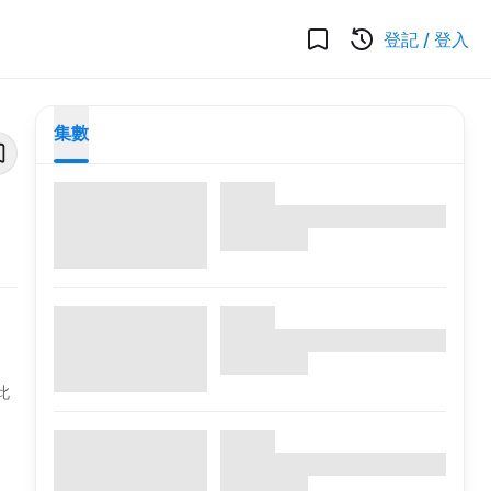
登記
/
登入
集數
此