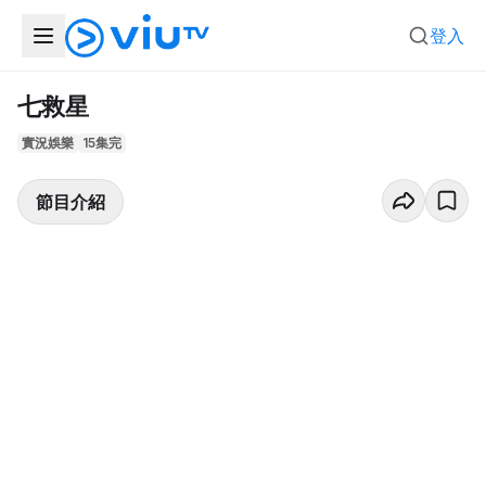
登入
七救星
實況娛樂
15集完
節目介紹