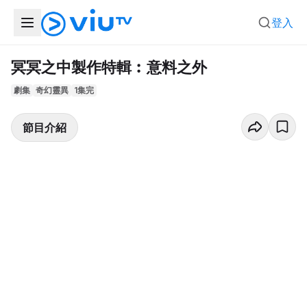
登入
冥冥之中製作特輯︰意料之外
劇集
奇幻靈異
1集完
節目介紹