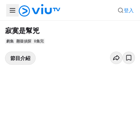
登入
寂寞是幫兇
劇集
懸疑偵探
8集完
節目介紹