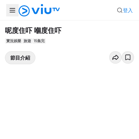
登入
呢度住吓 嗰度住吓
實況娛樂
旅遊
15集完
節目介紹