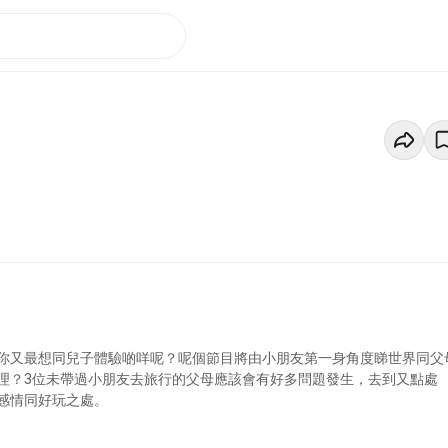
你又最想同兒子體驗啲咩呢？呢個節目將由小朋友第一身角度睇世界同父
理？3位未帶過小朋友去旅行的父母應該會有好多問題發生，去到又點處
感情同好玩之處。