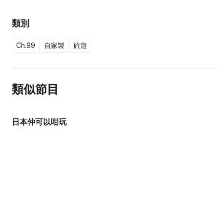
類別
Ch.99
自家製
旅遊
類似節目
日本仲可以咁玩