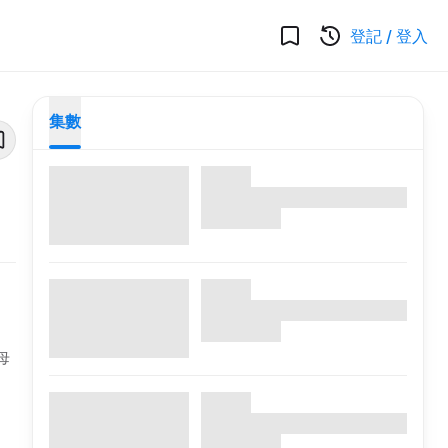
登記
/
登入
集數
母