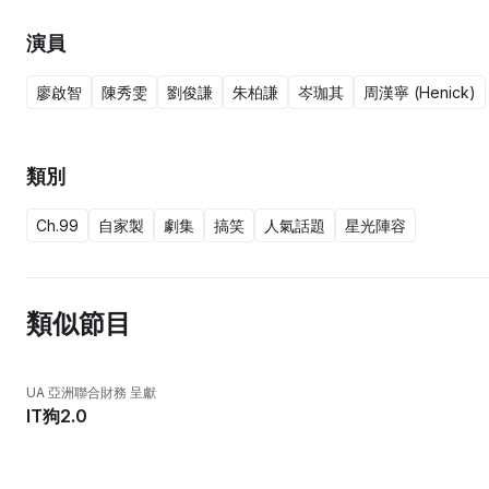
演員
廖啟智
陳秀雯
劉俊謙
朱柏謙
岑珈其
周漢寧 (Henick)
類別
Ch.99
自家製
劇集
搞笑
人氣話題
星光陣容
類似節目
UA 亞洲聯合財務 呈獻
IT狗2.0