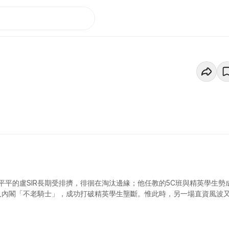
平的盧SIR長期受排擠，徘徊在淘汰邊緣；他任教的5C班與精英學生勢
人內閣「不老騎士」，成功打破精英學生壟斷。惟此時，另一場直資風波