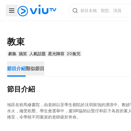
教束
劇集
搞笑
人氣話題
星光陣容
20集完
節目介紹
類似節目
節目介紹
地區名校馬修書院，由老師以至學生都陷於汰弱留強的湧浪中。教績平
水火，備受欺壓。學生會選舉中，盧SIR協助以賢仔和莊子為首的素
捲至，令學校不同黨派的老師疲於奔命。