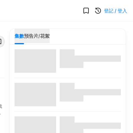
登記
/
登入
集數
預告片/花絮
成
又