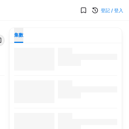
登記
/
登入
集數