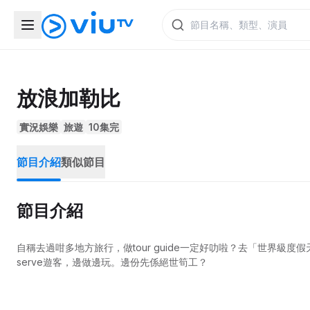
放浪加勒比
實況娛樂
旅遊
10集完
節目介紹
類似節目
節目介紹
自稱去過咁多地方旅行，做tour guide一定好叻啦？去「世界
serve遊客，邊做邊玩。邊份先係絕世筍工？