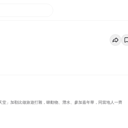
級度假天堂」加勒比做旅遊打雜，睇動物、潛水、參加嘉年華，同當地人一齊