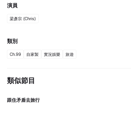
演員
梁彥宗 (Chris)
類別
Ch.99
自家製
實況娛樂
旅遊
類似節目
跟住矛盾去旅行