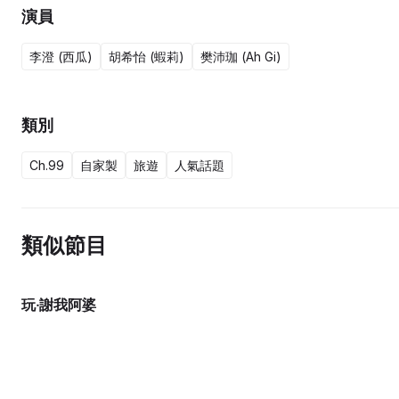
演員
李澄 (西瓜)
胡希怡 (蝦莉)
樊沛珈 (Ah Gi)
類別
Ch.99
自家製
旅遊
人氣話題
類似節目
玩‧謝我阿婆