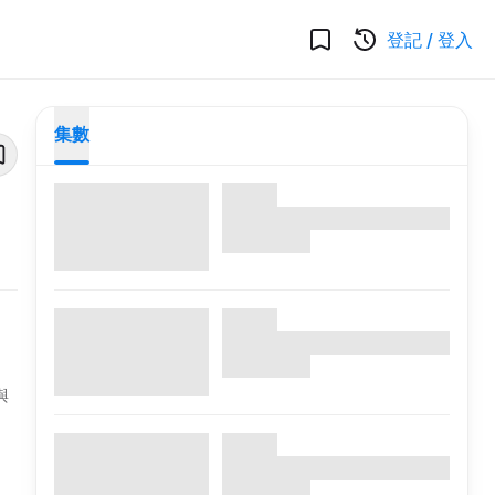
登記
/
登入
集數
與