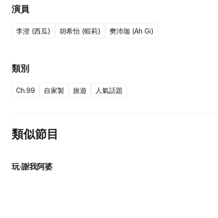
演員
李澄 (西瓜)
胡希怡 (蝦莉)
樊沛珈 (Ah Gi)
類別
Ch.99
自家製
旅遊
人氣話題
類似節目
玩‧謝我阿婆