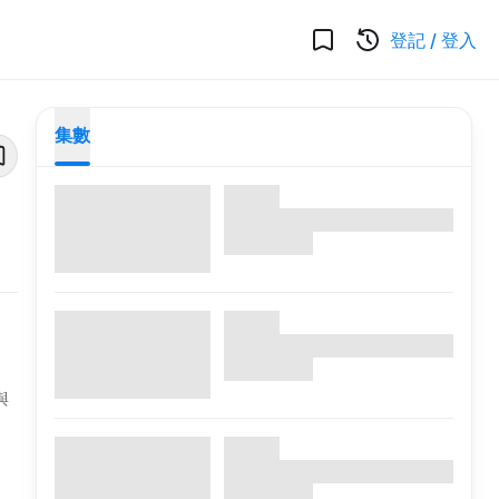
登記
/
登入
集數
與