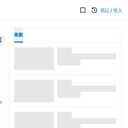
登記
/
登入
集數
與