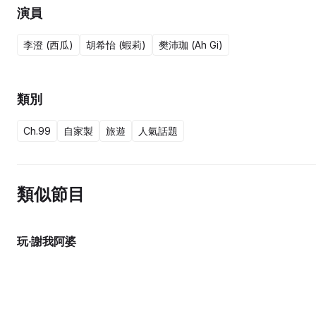
演員
李澄 (西瓜)
胡希怡 (蝦莉)
樊沛珈 (Ah Gi)
類別
Ch.99
自家製
旅遊
人氣話題
類似節目
玩‧謝我阿婆