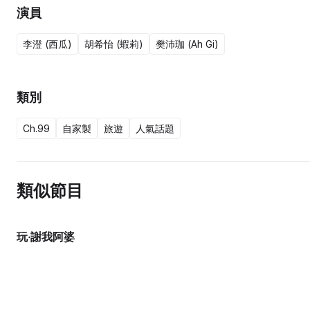
演員
李澄 (西瓜)
胡希怡 (蝦莉)
樊沛珈 (Ah Gi)
類別
Ch.99
自家製
旅遊
人氣話題
類似節目
玩‧謝我阿婆