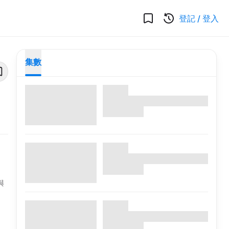
登記
/
登入
集數
與